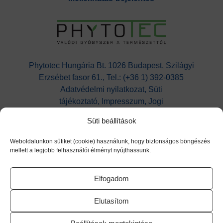
Phytotec Hungária Bt. 1026 Budapest, Szilágyi
Erzsébet fasor 61., Tel.: (+36 1) 392-0385
Adatvédelmi nyilatkozat,
Süti
tájékoztató,
Impresszum, Jogi
nyilatkozat,
Kapcsolat
Süti beállítások
Cikatridina
|
Colpofix
|
Maltofer
|
Maltofer
Fol
|
Micovag
Weboldalunkon sütiket (cookie) használunk, hogy biztonságos böngészés
Plus
|
Premens
|
Proxelan
|
Remifemin
|
Remifemi
mellett a legjobb felhasználói élményt nyújthassunk.
n Plus
|
Remotiv extra
|
Reventil
|
Sedacur
forte
|
Urzinol
|
Vitagyn C
|
Flaverol
Elfogadom
Elutasítom
Utolsó frissítés dátuma: 2026.03.23.