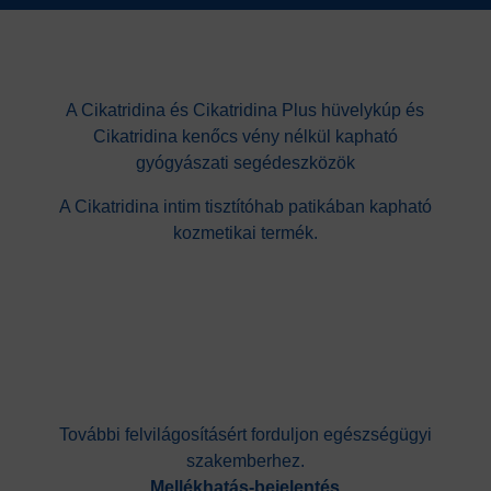
A Cikatridina és Cikatridina Plus hüvelykúp és
Cikatridina kenőcs vény nélkül kapható
gyógyászati segédeszközök
A Cikatridina intim tisztítóhab patikában kapható
kozmetikai termék.
További felvilágosításért forduljon egészségügyi
szakemberhez.
Mellékhatás-bejelentés