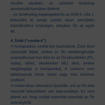
részére eljuttatni, ez azonban kizárólag
anonimizált formában történik.
– ez törvényileg megengedett és az ÁAR 6. cikk 1.
bekezdés b) pontja szerint olyan szerződés
teljesítéséhez szükséges, melyben Ön az egyik
fél.
4. Sütik (“cookie-k”)
A honlapunkon cookie-kat használunk. Ezek kicsi
azonosító fájlok, amiket az Ön webböngészője
automatikusan hoz létre és az Ön készülékén (PC,
laptop, tablet, okostelefon stb.) tárol, amikor
meglátogatja a honlapunkat. A cookie-k nem
tartalmaznak vírust, trójait vagy más ártalmas
szoftvert.
A cookie-kban információ tárolódik, ami az Ön által
használt készülékkel van kapcsolatban. Ez nem
jelenti azt, hogy ezáltal tudomást szerzünk az Ön
személyéről.