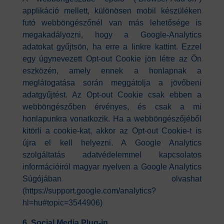
applikáció mellett, különösen mobil készüléken
futó webböngészőnél van más lehetősége is
megakadályozni, hogy a Google-Analytics
adatokat gyűjtsön, ha erre a linkre kattint. Ezzel
egy úgynevezett Opt-out Cookie jön létre az Ön
eszközén, amely ennek a honlapnak a
meglátogatása során meggátolja a jövőbeni
adatgyűjtést. Az Opt-out Cookie csak ebben a
webböngészőben érvényes, és csak a mi
honlapunkra vonatkozik. Ha a webböngészőjéből
kitörli a cookie-kat, akkor az Opt-out Cookie-t is
újra el kell helyezni. A Google Analytics
szolgáltatás adatvédelemmel kapcsolatos
információiról magyar nyelven a Google Analytics
Súgójában olvashat
(https://support.google.com/analytics?
hl=hu#topic=3544906)
6. Social Media Plug-in