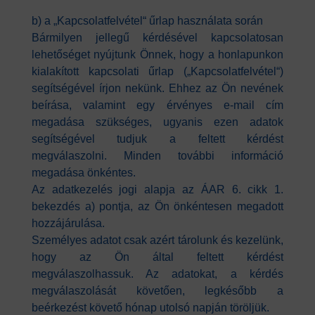
b) a „Kapcsolatfelvétel“ űrlap használata során
Bármilyen jellegű kérdésével kapcsolatosan
lehetőséget nyújtunk Önnek, hogy a honlapunkon
kialakított kapcsolati űrlap („Kapcsolatfelvétel“)
segítségével írjon nekünk. Ehhez az Ön nevének
beírása, valamint egy érvényes e-mail cím
megadása szükséges, ugyanis ezen adatok
segítségével tudjuk a feltett kérdést
megválaszolni. Minden további információ
megadása önkéntes.
Az adatkezelés jogi alapja az ÁAR 6. cikk 1.
bekezdés a) pontja, az Ön önkéntesen megadott
hozzájárulása.
Személyes adatot csak azért tárolunk és kezelünk,
hogy az Ön által feltett kérdést
megválaszolhassuk. Az adatokat, a kérdés
megválaszolását követően, legkésőbb a
beérkezést követő hónap utolsó napján töröljük.