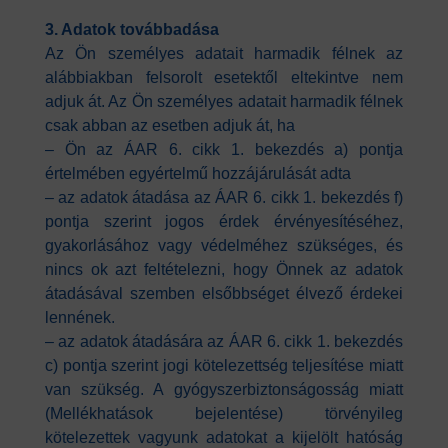
3. Adatok továbbadása
Az Ön személyes adatait harmadik félnek az
alábbiakban felsorolt esetektől eltekintve nem
adjuk át. Az Ön személyes adatait harmadik félnek
csak abban az esetben adjuk át, ha
– Ön az ÁAR 6. cikk 1. bekezdés a) pontja
értelmében egyértelmű hozzájárulását adta
– az adatok átadása az ÁAR 6. cikk 1. bekezdés f)
pontja szerint jogos érdek érvényesítéséhez,
gyakorlásához vagy védelméhez szükséges, és
nincs ok azt feltételezni, hogy Önnek az adatok
átadásával szemben elsőbbséget élvező érdekei
lennének.
– az adatok átadására az ÁAR 6. cikk 1. bekezdés
c) pontja szerint jogi kötelezettség teljesítése miatt
van szükség. A gyógyszerbiztonságosság miatt
(Mellékhatások bejelentése) törvényileg
kötelezettek vagyunk adatokat a kijelölt hatóság