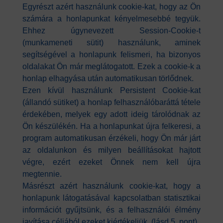
Egyrészt azért használunk cookie-kat, hogy az Ön
számára a honlapunkat kényelmesebbé tegyük.
Ehhez úgynevezett Session-Cookie-t
(munkameneti sütit) használunk, aminek
segítségével a honlapunk felismeri, ha bizonyos
oldalakat Ön már meglátogatott. Ezek a cookie-k a
honlap elhagyása után automatikusan törlődnek.
Ezen kívül használunk Persistent Cookie-kat
(állandó sütiket) a honlap felhasználóbaráttá tétele
érdekében, melyek egy adott ideig tárolódnak az
Ön készülékén. Ha a honlapunkat újra felkeresi, a
program automatikusan érzékeli, hogy Ön már járt
az oldalunkon és milyen beállításokat hajtott
végre, ezért ezeket Önnek nem kell újra
megtennie.
Másrészt azért használunk cookie-kat, hogy a
honlapunk látogatásával kapcsolatban statisztikai
információt gyűjtsünk, és a felhasználói élmény
javítása céljából ezeket kiértékeljük. (lásd 5. pont)