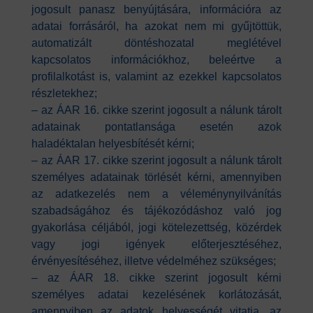
jogosult panasz benyújtására, információra az
adatai forrásáról, ha azokat nem mi gyűjtöttük,
automatizált döntéshozatal meglétével
kapcsolatos információkhoz, beleértve a
profilalkotást is, valamint az ezekkel kapcsolatos
részletekhez;
– az ÁAR 16. cikke szerint jogosult a nálunk tárolt
adatainak pontatlansága esetén azok
haladéktalan helyesbítését kérni;
– az ÁAR 17. cikke szerint jogosult a nálunk tárolt
személyes adatainak törlését kérni, amennyiben
az adatkezelés nem a véleménynyilvánítás
szabadságához és tájékozódáshoz való jog
gyakorlása céljából, jogi kötelezettség, közérdek
vagy jogi igények előterjesztéséhez,
érvényesítéséhez, illetve védelméhez szükséges;
– az ÁAR 18. cikke szerint jogosult kérni
személyes adatai kezelésének korlátozását,
amennyiben az adatok helyességét vitatja, az