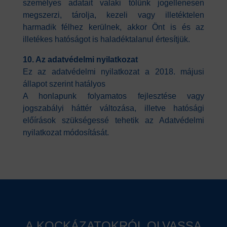
személyes adatait valaki tőlünk jogellenesen
megszerzi, tárolja, kezeli vagy illetéktelen
harmadik félhez kerülnek, akkor Önt is és az
illetékes hatóságot is haladéktalanul értesítjük.
10. Az adatvédelmi nyilatkozat
Ez az adatvédelmi nyilatkozat a 2018. májusi
állapot szerint hatályos
A honlapunk folyamatos fejlesztése vagy
jogszabályi háttér változása, illetve hatósági
előírások szükségessé tehetik az Adatvédelmi
nyilatkozat módosítását.
A KOCKÁZATOKRÓL OLVASSA