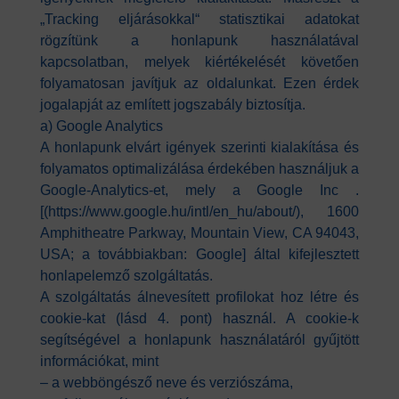
„Tracking eljárásokkal“ statisztikai adatokat
rögzítünk a honlapunk használatával
kapcsolatban, melyek kiértékelését követően
folyamatosan javítjuk az oldalunkat. Ezen érdek
jogalapját az említett jogszabály biztosítja.
a) Google Analytics
A honlapunk elvárt igények szerinti kialakítása és
folyamatos optimalizálása érdekében használjuk a
Google-Analytics-et, mely a Google Inc .
[(https://www.google.hu/intl/en_hu/about/), 1600
Amphitheatre Parkway, Mountain View, CA 94043,
USA; a továbbiakban: Google] által kifejlesztett
honlapelemző szolgáltatás.
A szolgáltatás álnevesített profilokat hoz létre és
cookie-kat (lásd 4. pont) használ. A cookie-k
segítségével a honlapunk használatáról gyűjtött
információkat, mint
– a webböngésző neve és verziószáma,