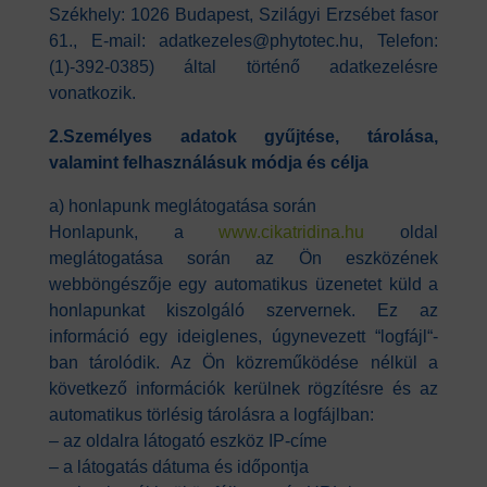
Székhely: 1026 Budapest, Szilágyi Erzsébet fasor
61., E-mail: adatkezeles@phytotec.hu, Telefon:
(1)-392-0385) által történő adatkezelésre
vonatkozik.
2.Személyes adatok gyűjtése, tárolása,
valamint felhasználásuk módja és célja
a) honlapunk meglátogatása során
Honlapunk, a
www.cikatridina.hu
oldal
meglátogatása során az Ön eszközének
webböngészője egy automatikus üzenetet küld a
honlapunkat kiszolgáló szervernek. Ez az
információ egy ideiglenes, úgynevezett “logfájl“-
ban tárolódik. Az Ön közreműködése nélkül a
következő információk kerülnek rögzítésre és az
automatikus törlésig tárolásra a logfájlban:
– az oldalra látogató eszköz IP-címe
– a látogatás dátuma és időpontja