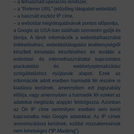
– a felhasznált operációs rendszer,
– a “Referrer URL” (előzőleg látogatott weboldal)
– a használt eszköz IP címe,
– a weboldal meglátogatásának pontos időpontja,
a Google az USA-ban található szerverén gyűjti és
tárolja. A tárolt információk a weboldalhasználat
értékeléséhez, weboldallátogatási tevékenységről
készített kimutatás készítéséhez és további a
weboldal- és internethasználattal kapcsolatos
piackutatási és webhelyoptimalizálási
szolgáltatáshoz nyújtanak alapot. Ezek az
információk adott esetben harmadik fél részére is
kiadásra kerülnek, amennyiben ezt jogszabály
előírja, vagy amennyiben a harmadik fél ezeket az
adatokat megbízás alapján feldolgozza. Azonban
az Ön IP címe semmilyen esetben sem kerül
kapcsolatba más Google adatokkal. Az IP címek
anonimizálásra kerülnek, ezáltal visszakeresésük
nem lehetséges (“IP-Masking”).