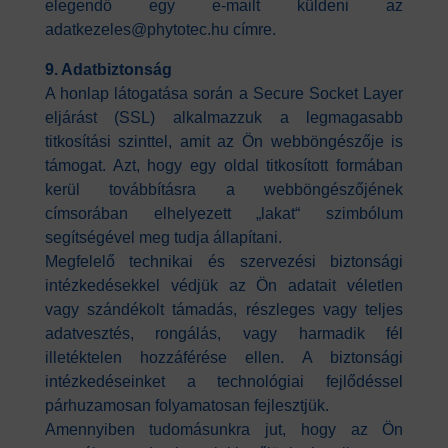
elegendő egy e-mailt küldeni az
adatkezeles@phytotec.hu címre.
9. Adatbiztonság
A honlap látogatása során a Secure Socket Layer
eljárást (SSL) alkalmazzuk a legmagasabb
titkosítási szinttel, amit az Ön webböngészője is
támogat. Azt, hogy egy oldal titkosított formában
kerül továbbításra a webböngészőjének
címsorában elhelyezett „lakat“ szimbólum
segítségével meg tudja állapítani.
Megfelelő technikai és szervezési biztonsági
intézkedésekkel védjük az Ön adatait véletlen
vagy szándékolt támadás, részleges vagy teljes
adatvesztés, rongálás, vagy harmadik fél
illetéktelen hozzáférése ellen. A biztonsági
intézkedéseinket a technológiai fejlődéssel
párhuzamosan folyamatosan fejlesztjük.
Amennyiben tudomásunkra jut, hogy az Ön