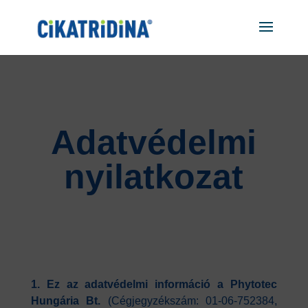
"
"
Adatvédelmi
nyilatkozat
1. Ez az adatvédelmi információ a Phytotec
Hungária Bt.
(Cégjegyzékszám: 01-06-752384,