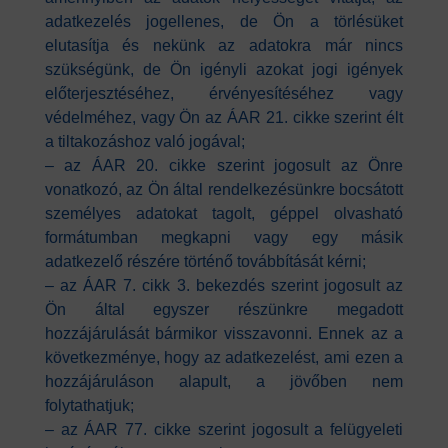
adatkezelés jogellenes, de Ön a törlésüket
elutasítja és nekünk az adatokra már nincs
szükségünk, de Ön igényli azokat jogi igények
előterjesztéséhez, érvényesítéséhez vagy
védelméhez, vagy Ön az ÁAR 21. cikke szerint élt
a tiltakozáshoz való jogával;
– az ÁAR 20. cikke szerint jogosult az Önre
vonatkozó, az Ön által rendelkezésünkre bocsátott
személyes adatokat tagolt, géppel olvasható
formátumban megkapni vagy egy másik
adatkezelő részére történő továbbítását kérni;
– az ÁAR 7. cikk 3. bekezdés szerint jogosult az
Ön által egyszer részünkre megadott
hozzájárulását bármikor visszavonni. Ennek az a
következménye, hogy az adatkezelést, ami ezen a
hozzájáruláson alapult, a jövőben nem
folytathatjuk;
– az ÁAR 77. cikke szerint jogosult a felügyeleti