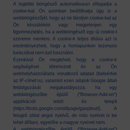
A legtöbb böngésző automatikusan elfogadja a
cookie-kat. Ön azonban beállíthatja úgy is a
webböngészőjét, hogy az ne tároljon cookie-kat az
Ön készülékén vagy megjelenjen egy
figyelmeztetés, ha a webböngésző egy új cookie-t
szeretne menteni. A cookie-k teljes tiltása azt is
eredményezheti, hogy a honlapunkon bizonyos
funkciókat nem tud használni.
Ezenkívül Ön megteheti, hogy a cookie-k
segítségével létrehozott és az Ön
webhelyhasználatra vonatkozó adatait (beleértve
az IP-címet is), valamint ezen adatok Google általi
feldolgozását megakadályozza, ha egy
webböngészőbe épülő (“Browser-Add-on”)
applikációt letölt és telepít
(https://tools.google.com/dlpage/gaoptout/). A
felugró oldal angol nyelvű, de más nyelvet is be
lehet állítani, egyelőre a magyar nyelvet nem.
A webböngészőbe épülő (“Browser-Add-on”)