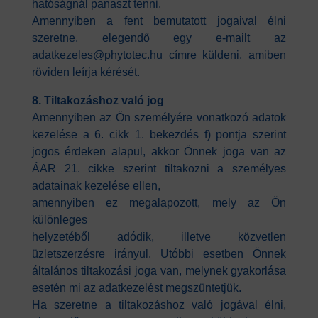
hatóságnál panaszt tenni.
Amennyiben a fent bemutatott jogaival élni
szeretne, elegendő egy e-mailt az
adatkezeles@phytotec.hu címre küldeni, amiben
röviden leírja kérését.
8. Tiltakozáshoz való jog
Amennyiben az Ön személyére vonatkozó adatok
kezelése a 6. cikk 1. bekezdés f) pontja szerint
jogos érdeken alapul, akkor Önnek joga van az
ÁAR 21. cikke szerint tiltakozni a személyes
adatainak kezelése ellen,
amennyiben ez megalapozott, mely az Ön
különleges
helyzetéből adódik, illetve közvetlen
üzletszerzésre irányul. Utóbbi esetben Önnek
általános tiltakozási joga van, melynek gyakorlása
esetén mi az adatkezelést megszüntetjük.
Ha szeretne a tiltakozáshoz való jogával élni,