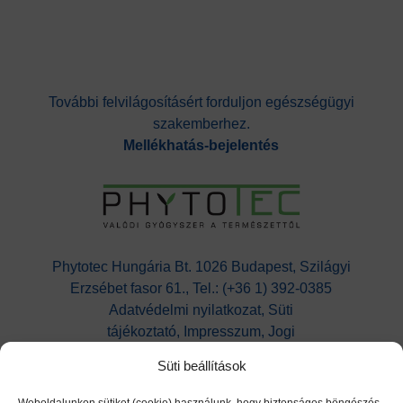
További felvilágosításért forduljon egészségügyi
szakemberhez.
Mellékhatás-bejelentés
Phytotec Hungária Bt. 1026 Budapest, Szilágyi
Erzsébet fasor 61., Tel.: (+36 1) 392-0385
Adatvédelmi nyilatkozat,
Süti
tájékoztató,
Impresszum, Jogi
nyilatkozat,
Kapcsolat
Süti beállítások
Cikatridina
|
Colpofix
|
Maltofer
|
Maltofer
Fol
|
Micovag