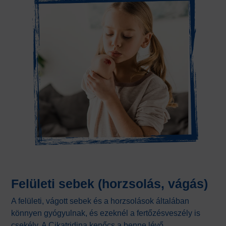
Felületi sebek (horzsolás, vágás)
A felületi, vágott sebek és a horzsolások általában
könnyen gyógyulnak, és ezeknél a fertőzésveszély is
csekély. A Cikatridina kenőcs a benne lévő