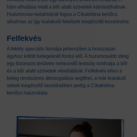
hám elhalása miatt a bőr alatti szövetek károsodhatnak.
Hialuronsav-tartalmánál fogva a Cikatridina kenőcs
alkalmas az így kialakuló fekélyek kiegészítő kezelésére.
Felfekvés
A fekély speciális formája jellemzően a hosszasan
ágyhoz kötött betegeknél fordul elő. A huzamosabb ideig
egy bizonyos területre nehezedő testsúly ronthatja a bőr
és a bőr alatti szövetek vérellátását. Felfekvés ellen a
beteg rendszeres átmozgatása segíthet, a már kialakult
sebek kiegészítő kezelésében pedig a Cikatridina
kenőcs használata.