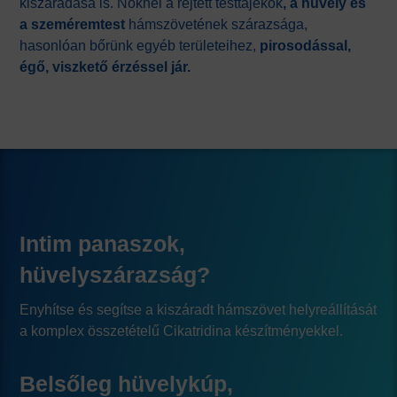
kiszáradása is. Nőknél a rejtett testtájékok
, a hüvely és
a szeméremtest
hámszövetének szárazsága,
hasonlóan bőrünk egyéb területeihez,
pirosodással,
égő, viszkető érzéssel jár.
Intim panaszok,
hüvelyszárazság?
Enyhítse és segítse a kiszáradt hámszövet helyreállítását
a komplex összetételű Cikatridina készítményekkel.
Belsőleg hüvelykúp,