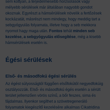
sem kottyan, a terjedelmesebb horzsolások vagy
mélyebb sérülések már általában nagyobb gondot
okoznak. Egyrészt a hámsérülések növelik a fertőzések
kockázatát, másrészt nem mindegy, hogy meddig tart a
sebgyógyulás folyamata, illetve hogy a seb mekkora
nyomot hagy maga után.
Fontos
tehát
minden seb
kezelése, a sebgyógyulás elősegítése
, még a kisebb
hámsérülések esetén is.
Égési sérülések
Első- és másodfokú égési sérülés
Az égést súlyosságtól függően elsőfokútól negyedfokúig
osztályozzák. Első- és másodfokú égés esetén a sérült
terület jellemzően vörös színű, a bőr feszes, sima és
fájdalmas. Ilyenkor segíthet a szövetregeneráló
folyamatok kiegészítő kezelésére alkalmas Cikatridina