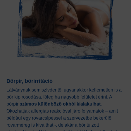
Bőrpír, bőrirritáció
Látványnak sem szívderítő, ugyanakkor kellemetlen is a
bőr kipirosodása, főleg ha nagyobb felületet érint. A
bőrpír
számos különböző okból kialakulhat
.
Okozhatják allergiás reakcióval járó folyamatok – amit
például egy rovarcsípéssel a szervezetbe bekerülő
rovarméreg is kiválthat -, de akár a bőr túlzott