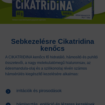
Sebkezelésre Cikatridina
kenőcs
A CIKATRIDINA kenőcs fő hidratáló, hámosító és puhító
összetevői, a nagy molekulatömegű hialuronsav, az
édesmandula-olaj és a szilikonolaj révén számos
hámsérülés kiegészítő kezelésére alkalmas:
irritációk és pirosodások

hámlasztás, epiláció és lézeres kezelések
