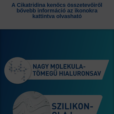
A Cikatridina kenőcs összetevőiről
bővebb információ az ikonokra
kattintva olvasható