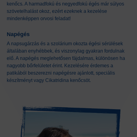
kenőcs. A harmadfokú és negyedfokú égés már súlyos
szövetelhalást okoz, ezért ezeknek a kezelése
mindenképpen orvosi feladat!
Napégés
A napsugárzás és a szolárium okozta égési sérülések
általában enyhébbek, és viszonylag gyakran fordulnak
elő. A napégés meglehetősen fájdalmas, különösen ha
nagyobb bőrfelületet érint. Kezelésére érdemes a
patikából beszerezni napégésre ajánlott, speciális
készítményt vagy Cikatridina kenőcsöt.