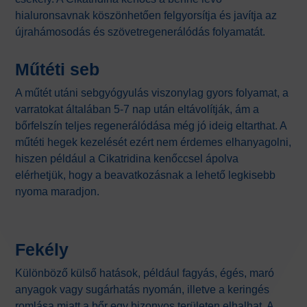
hialuronsavnak köszönhetően felgyorsítja és javítja az
újrahámosodás és szövetregenerálódás folyamatát.
Műtéti seb
A műtét utáni sebgyógyulás viszonylag gyors folyamat, a
varratokat általában 5-7 nap után eltávolítják, ám a
bőrfelszín teljes regenerálódása még jó ideig eltarthat. A
műtéti hegek kezelését ezért nem érdemes elhanyagolni,
hiszen például a Cikatridina kenőccsel ápolva
elérhetjük, hogy a beavatkozásnak a lehető legkisebb
nyoma maradjon.
Fekély
Különböző külső hatások, például fagyás, égés, maró
anyagok vagy sugárhatás nyomán, illetve a keringés
romlása miatt a bőr egy bizonyos területen elhalhat. A