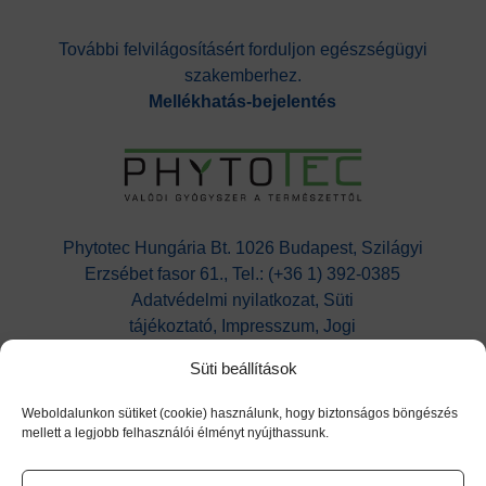
További felvilágosításért forduljon egészségügyi
szakemberhez.
Mellékhatás-bejelentés
Phytotec Hungária Bt. 1026 Budapest, Szilágyi
Erzsébet fasor 61., Tel.: (+36 1) 392-0385
Adatvédelmi nyilatkozat,
Süti
tájékoztató,
Impresszum, Jogi
nyilatkozat,
Kapcsolat
Süti beállítások
Cikatridina
|
Colpofix
|
Maltofer
|
Maltofer
Fol
|
Micovag
Weboldalunkon sütiket (cookie) használunk, hogy biztonságos böngészés
Plus
|
Premens
|
Proxelan
|
Remifemin
|
Remifemi
mellett a legjobb felhasználói élményt nyújthassunk.
n Plus
|
Remotiv extra
|
Reventil
|
Sedacur
forte
|
Urzinol
|
Vitagyn C
|
Flaverol