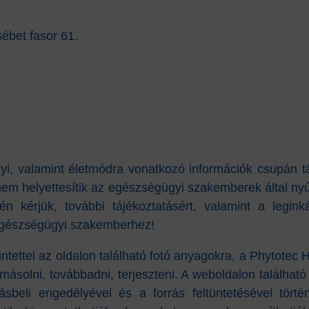
ébet fasor 61.
yi, valamint életmódra vonatkozó információk csupán t
em helyettesítik az egészségügyi szakemberek által nyújt
n kérjük, további tájékoztatásért, valamint a legink
 egészségügyi szakemberhez!
kintettel az oldalon található fotó anyagokra, a Phytotec 
másolni, továbbadni, terjeszteni. A weboldalon található
sbeli engedélyével és a forrás feltüntetésével törté