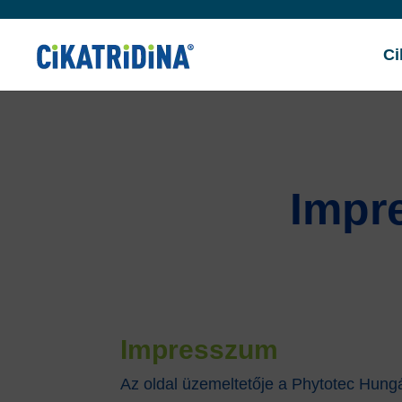
"
"
Ci
Impre
Impresszum
Az oldal üzemeltetője a Phytotec Hungá