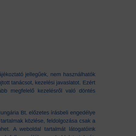
ájékoztató jellegűek, nem használhatók
ott tanácsot, kezelési javaslatot. Ezért
ább megfelelő kezelésről való döntés
Hungária Bt. előzetes írásbeli engedélye
 tartalmak közlése, feldolgozása csak a
nhet. A weboldal tartalmát látogatóink