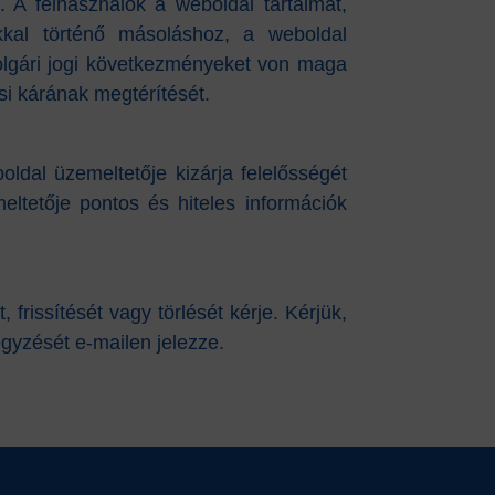
. A felhasználók a weboldal tartalmát,
ékkal történő másoláshoz, a weboldal
polgári jogi következményeket von maga
si kárának megtérítését.
ldal üzemeltetője kizárja felelősségét
ltetője pontos és hiteles információk
frissítését vagy törlését kérje. Kérjük,
gyzését e-mailen jelezze.