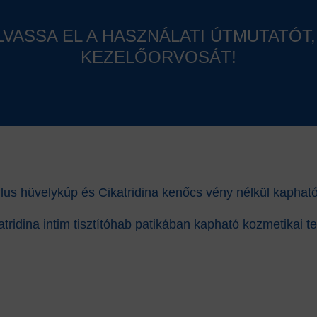
VASSA EL A HASZNÁLATI ÚTMUTATÓT
KEZELŐORVOSÁT!
 Plus hüvelykúp és Cikatridina kenőcs vény nélkül kaph
atridina intim tisztítóhab patikában kapható kozmetikai t