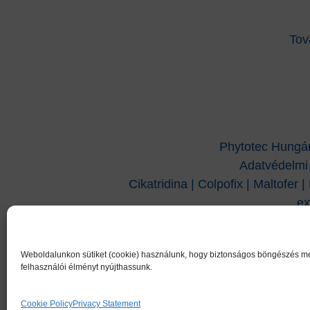
Tov
Phytotec Hungári
Adatvédelmi 
Cikatridina
|
Colpofix
|
Maltofer
|
ex
Weboldalunkon sütiket (cookie) használunk, hogy biztonságos böngészés mel
felhasználói élményt nyújthassunk.
Cookie Policy
Privacy Statement