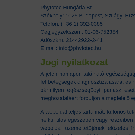
Phytotec Hungária Bt.
Székhely: 1026 Budapest, Szilágyi Erzs
Telefon: (+36 1) 392-0385
Cégjegyzékszám: 01-06-752384
Adószám: 21442922-2-41
E-mail: info@phytotec.hu
Jogi nyilatkozat
A jelen honlapon található egészségüg
fel betegségek diagnosztizálására, és n
bármilyen egészségügyi panasz eseté
meghozataláért forduljon a megfelelő
A weboldal teljes tartalmát, különös te
nélkül tilos egészében vagy részeiben 
weboldal üzemeltetőjének előzetes írá