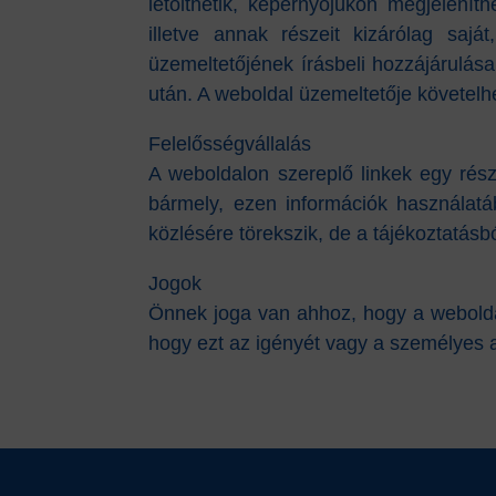
letölthetik, képernyőjükön megjelenít
illetve annak részeit kizárólag saj
üzemeltetőjének írásbeli hozzájárulás
után. A weboldal üzemeltetője követelhe
Felelősségvállalás
A weboldalon szereplő linkek egy rész
bármely, ezen információk használatá
közlésére törekszik, de a tájékoztatásb
Jogok
Önnek joga van ahhoz, hogy a weboldal ü
hogy ezt az igényét vagy a személyes 