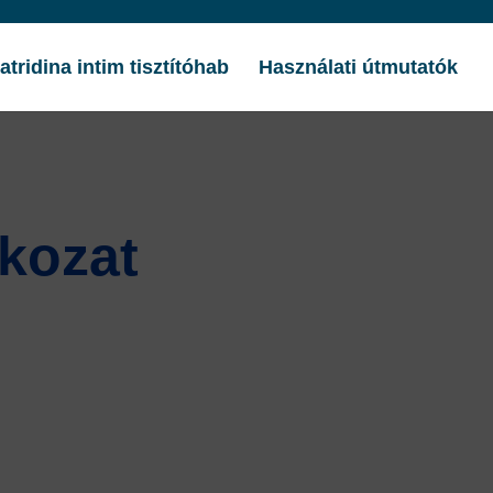
atridina intim tisztítóhab
Használati útmutatók
tkozat