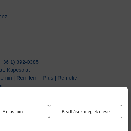
hez.
 (+36 1) 392-0385
at,
Kapcsolat
femin
|
Remifemin Plus
|
Remotiv
rol
Elutasítom
Beállítások megtekintése