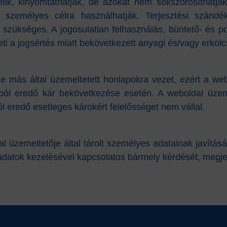
hetik, kinyomtathatják, de azokat nem sokszorosíthatják
át, személyes célra használhatják. Terjesztési szánd
a szükséges. A jogosulatlan felhasználás, büntető- és 
ti a jogsértés miatt bekövetkezett anyagi és/vagy erkölc
e más által üzemeltetett honlapokra vezet, ezért a webo
ból eredő kár bekövetkezése esetén. A weboldal üzeme
ól eredő esetleges károkért felelősséget nem vállal.
zemeltetője által tárolt személyes adatainak javítását, 
adatok kezelésével kapcsolatos bármely kérdését, megje