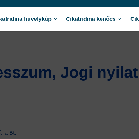
katridina hüvelykúp
Cikatridina kenőcs
Cik
sszum, Jogi nyila
ria Bt.