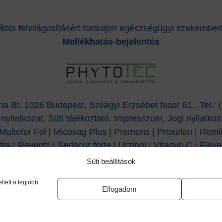
ábbi felvilágosításért forduljon egészségügyi szakember
Mellékhatás-bejelentés
a Bt. 1026 Budapest, Szilágyi Erzsébet fasor 61., Tel.:
nyilatkozat,
Süti tájékoztató,
Impresszum, Jogi nyilatkoz
Maltofer Fol
|
Micovag Plus
|
Premens
|
Proxelan
|
Remi
tra
|
Reventil
|
Sedacur forte
|
Urzinol
|
Vitagyn C
|
Flave
Süti beállítások
Utolsó frissítés dátuma: 2026.03.23.
lett a legjobb
Elfogadom